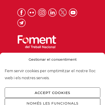
Via Laietana 32, 08003 Barcelona
Gestionar el consentiment
Tel. 93 484 12 00
foment@foment.com
Fem servir cookies per omptimitzar el nostre lloc
web i els nostres serveis.
ACCEPT COOKIES
© 2026 - Foment del Treball Nacional
Nosaltres
/
Associats
/
Comissions
/
NOMÉS LES FUNCIONALS