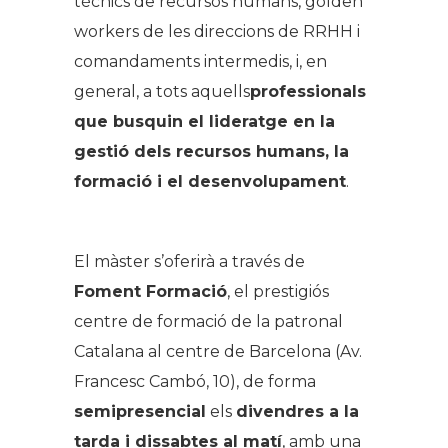
tècnics de recursos humans, golden
workers de les direccions de RRHH i
comandaments intermedis, i, en
general, a tots aquells
professionals
que busquin el lideratge en la
gestió dels recursos humans, la
formació i el desenvolupament
.
El màster s’oferirà a través de
Foment Formació
, el prestigiós
centre de formació de la patronal
Catalana al centre de Barcelona (Av.
Francesc Cambó, 10), de forma
semipresencial
els
divendres a la
tarda i dissabtes al matí
, amb una