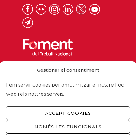
Via Laietana 32, 08003 Barcelona
Gestionar el consentiment
Tel. 93 484 12 00
foment@foment.com
Fem servir cookies per omptimitzar el nostre lloc
web i els nostres serveis.
ACCEPT COOKIES
© 2026 - Foment del Treball Nacional
Nosaltres
/
Associats
/
Comissions
/
NOMÉS LES FUNCIONALS
Actualitat
/
Serveis
/
Avís legal
/
Política de