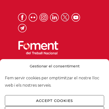
Via Laietana 32, 08003 Barcelona
Gestionar el consentiment
Tel. 93 484 12 00
foment@foment.com
Fem servir cookies per omptimitzar el nostre lloc
web i els nostres serveis.
ACCEPT COOKIES
© 2026 - Foment del Treball Nacional
Nosaltres
/
Associats
/
Comissions
/