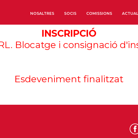
NOSALTRES
SOCIS
COMISSIONS
ACTUAL
INSCRIPCIÓ
Sobre nosaltres
L. Blocatge i consignació d'ins
Òrgans de Govern
Òrgans Consultius
Estructura Executiva
Esdeveniment finalitzat
Institut d’Estudis Estrat
Societat Barcelonesa d’
Econòmics i Socials
Organitzacions territori
Organitzacions sectoria
Coneix més