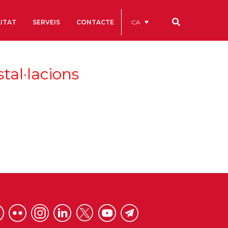
CA
ITAT
SERVEIS
CONTACTE
Els nostres codis
tal·lacions
Comptes Anuals
Codi Ètic i de Bon Govern
Estatuts
ègics
Portal de la Transparència
Estudis
als
ls