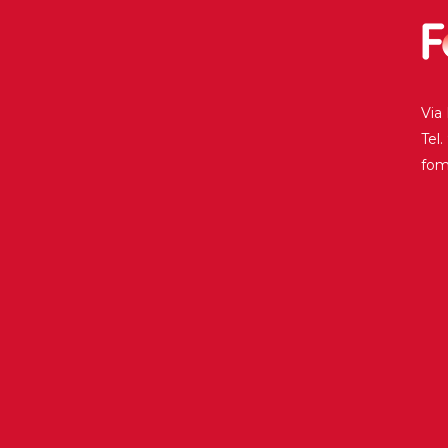
Història
Galeria de Presidents
Biblioteca Arxiu
Via
Seu Social
Tel
fo