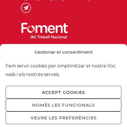
Via Laietana 32, 08003 Barcelona
Gestionar el consentiment
Tel. 93 484 12 00
foment@foment.com
Fem servir cookies per omptimitzar el nostre lloc
web i els nostres serveis.
ACCEPT COOKIES
© 2026 - Foment del Treball Nacional
Nosaltres
/
Associats
/
Comissions
/
NOMÉS LES FUNCIONALS
Actualitat
/
Serveis
/
Avís legal
/
Política de
privacitat
/
Política cookies
/
Privacitat
VEURE LES PREFERÈNCIES
xarxes socials