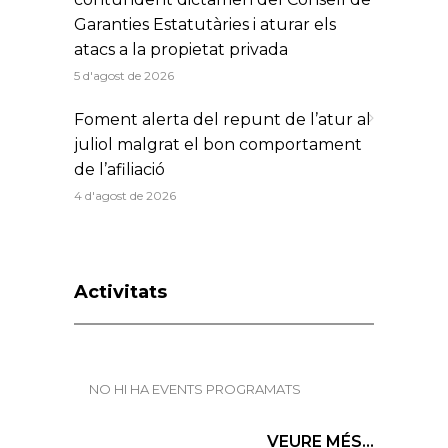
Garanties Estatutàries i aturar els
atacs a la propietat privada
5 d'agost de 2026
Foment alerta del repunt de l’atur al
juliol malgrat el bon comportament
de l’afiliació
4 d'agost de 2026
Activitats
NO HI HA EVENTS PROGRAMATS
VEURE MÉS...