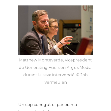
Matthew Monteverde, Vicepresident
de Generating Fuels en Argus Media,
durant la seva intervenció. © Job
Vermeulen
Un cop conegut el panorama