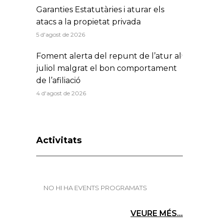
Garanties Estatutàries i aturar els
atacs a la propietat privada
5 d'agost de 2026
Foment alerta del repunt de l’atur al
juliol malgrat el bon comportament
de l’afiliació
4 d'agost de 2026
Activitats
NO HI HA EVENTS PROGRAMATS
VEURE MÉS...