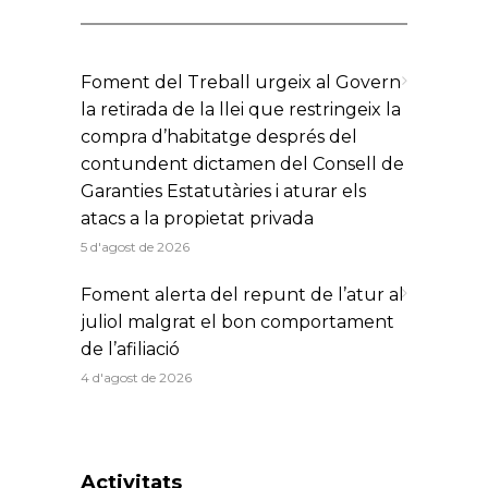
Foment del Treball urgeix al Govern
la retirada de la llei que restringeix la
compra d’habitatge després del
contundent dictamen del Consell de
Garanties Estatutàries i aturar els
atacs a la propietat privada
5 d'agost de 2026
Foment alerta del repunt de l’atur al
juliol malgrat el bon comportament
de l’afiliació
4 d'agost de 2026
Activitats