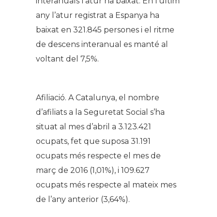
interanuals l’atur ha baixat. En l’últim
any l’atur registrat a Espanya ha
baixat en 321.845 persones i el ritme
de descens interanual es manté al
voltant del 7,5%.
Afiliació. A Catalunya, el nombre
d’afiliats a la Seguretat Social s’ha
situat al mes d’abril a 3.123.421
ocupats, fet que suposa 31.191
ocupats més respecte el mes de
març de 2016 (1,01%), i 109.627
ocupats més respecte al mateix mes
de l’any anterior (3,64%).