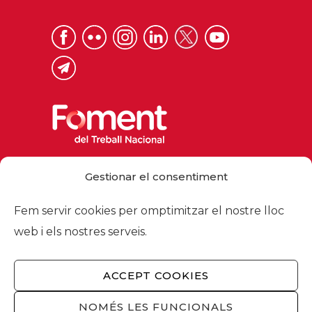
Via Laietana 32, 08003 Barcelona
Gestionar el consentiment
Tel. 93 484 12 00
foment@foment.com
Fem servir cookies per omptimitzar el nostre lloc
web i els nostres serveis.
ACCEPT COOKIES
© 2026 - Foment del Treball Nacional
Nosaltres
/
Associats
/
Comissions
/
NOMÉS LES FUNCIONALS