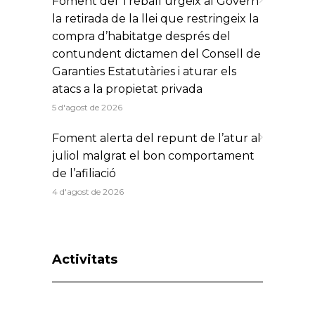
Foment del Treball urgeix al Govern
la retirada de la llei que restringeix la
compra d’habitatge després del
contundent dictamen del Consell de
Garanties Estatutàries i aturar els
atacs a la propietat privada
5 d'agost de 2026
Foment alerta del repunt de l’atur al
juliol malgrat el bon comportament
de l’afiliació
4 d'agost de 2026
Activitats