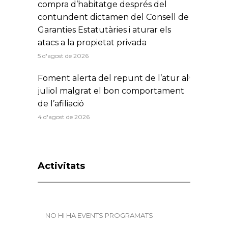
compra d’habitatge després del
contundent dictamen del Consell de
Garanties Estatutàries i aturar els
atacs a la propietat privada
5 d'agost de 2026
Foment alerta del repunt de l’atur al
juliol malgrat el bon comportament
de l’afiliació
4 d'agost de 2026
Activitats
NO HI HA EVENTS PROGRAMATS