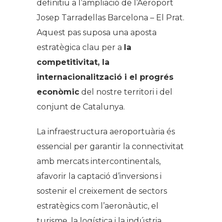
definitiu a l’ampliació de l’Aeroport
Josep Tarradellas Barcelona – El Prat.
Aquest pas suposa una aposta
estratègica clau per a
la
competitivitat, la
internacionalització i el progrés
econòmic
del nostre territori i del
conjunt de Catalunya.
La infraestructura aeroportuària és
essencial per garantir la connectivitat
amb mercats intercontinentals,
afavorir la captació d’inversions i
sostenir el creixement de sectors
estratègics com l’aeronàutic, el
turisme, la logística i la indústria