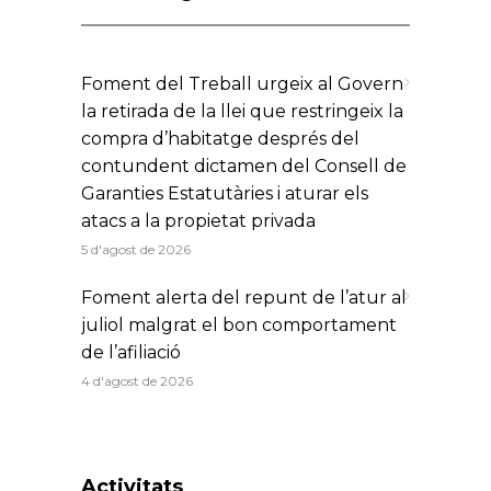
Foment del Treball urgeix al Govern
la retirada de la llei que restringeix la
compra d’habitatge després del
contundent dictamen del Consell de
Garanties Estatutàries i aturar els
atacs a la propietat privada
5 d'agost de 2026
Foment alerta del repunt de l’atur al
juliol malgrat el bon comportament
de l’afiliació
4 d'agost de 2026
Activitats