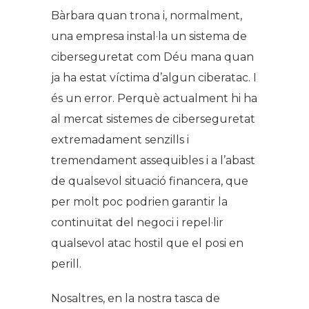
Bàrbara quan trona i, normalment,
una empresa instal·la un sistema de
ciberseguretat com Déu mana quan
ja ha estat víctima d’algun ciberatac. I
és un error. Perquè actualment hi ha
al mercat sistemes de ciberseguretat
extremadament senzills i
tremendament assequibles i a l’abast
de qualsevol situació financera, que
per molt poc podrien garantir la
continuïtat del negoci i repel·lir
qualsevol atac hostil que el posi en
perill.
Nosaltres, en la nostra tasca de