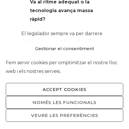
Va al ritme adequat o la
tecnologia avança massa
ràpid?
El legislador sempre va per darrere
de la societat. Això ja ens ho
Gestionar el consentiment
ensenyaven a les aules de la
Universitat de Barcelona quan em
Fem servir cookies per omptimitzar el nostre lloc
vaig llicenciar en dret i aquesta
web i els nostres serveis.
situació s’agreuja a mesura que
s’incrementa la velocitat de
ACCEPT COOKIES
transformació social. Serà molt
NOMÉS LES FUNCIONALS
complicat establir una legislació que,
d’una manera definitiva, pugui
VEURE LES PREFERÈNCIES
regular tots els avenços que en
matèria de tecnologia de