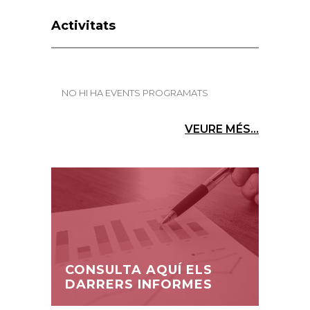
Garanties Estatutàries i aturar els
atacs a la propietat privada
5 d'agost de 2026
Foment alerta del repunt de l’atur al
juliol malgrat el bon comportament
de l’afiliació
4 d'agost de 2026
Activitats
NO HI HA EVENTS PROGRAMATS
VEURE MÉS...