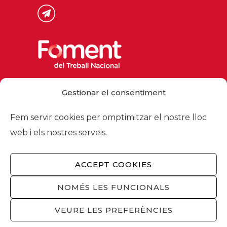
ENVIAR
This site is protected by reCAPTCHA and the
Google
Privacy Policy
and
Terms of Service
apply.
Gestionar el consentiment
Fem servir cookies per omptimitzar el nostre lloc
web i els nostres serveis.
ACCEPT COOKIES
NOMÉS LES FUNCIONALS
VEURE LES PREFERÈNCIES
Via Laietana 32, 08003 Barcelona
Tel. 93 484 12 00