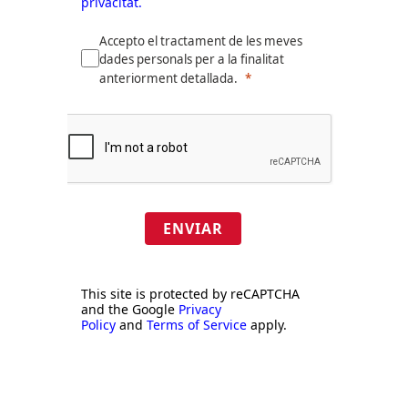
Informació bàsica sobre protecció
de dades:
Responsable:
FOMENT DEL
TREBALL NACIONAL.
Finalitat:
Subscripció al butlletí
informatiu i, si escau, per a
prospecció comercial.
Més informació i drets:
Política de
privacitat.
Accepto el tractament de les meves
dades personals per a la finalitat
anteriorment detallada.