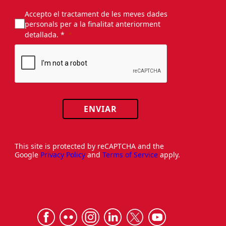
Informació bàsica sobre protecció de dades:
Responsable:
FOMENT DEL TREBALL NACIONAL.
Finalitat:
Subscripció al butlletí informatiu i, si
escau, per a prospecció comercial.
Més informació i drets:
Política de privacitat.
Accepto el tractament de les meves dades
personals per a la finalitat anteriorment
detallada. *