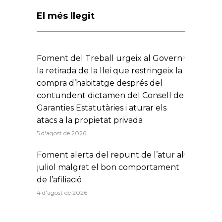
ENVIAR
This site is protected by reCAPTCHA
and the Google
Privacy
Policy
and
Terms of Service
apply.
El més llegit
Foment del Treball urgeix al Govern
la retirada de la llei que restringeix la
compra d’habitatge després del
contundent dictamen del Consell de