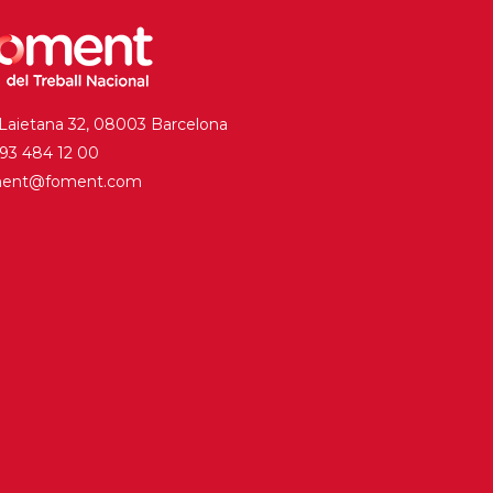
 Laietana 32, 08003 Barcelona
. 93 484 12 00
ment@foment.com