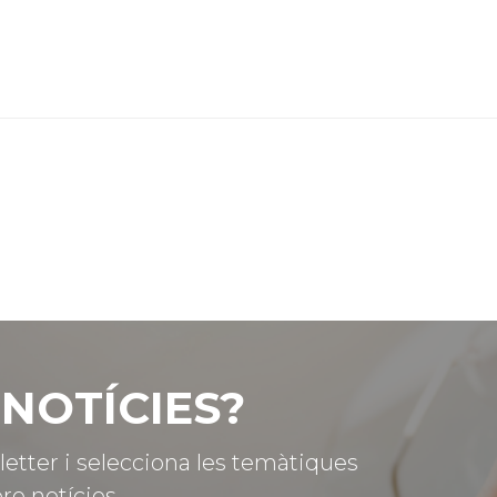
NOTÍCIES?
letter i selecciona les temàtiques
re notícies.