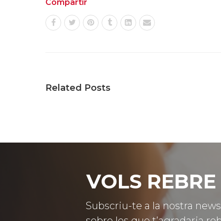
Compartir
Related Posts
VOLS REBRE 
Subscriu-te a la nostra news
sobre les que t’agradaria reb