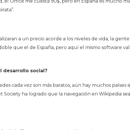
rd, el Office me cuesta 90$, pero en España es mucho m
irata”.
lizaran a un precio acorde a los niveles de vida, la gente
 doble que el de España, pero aquí el mismo software va
 desarrollo social?
redes cada vez son más baratos, aún hay muchos países s
et Society ha logrado que la navegación en Wikipedia se