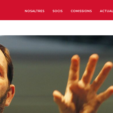
NOSALTRES
SOCIS
COMISSIONS
ACTUAL
Sobre nosaltres
Òrgans de Govern
Òrgans Consultius
Estructura Executiva
Institut d’Estudis Estrat
Societat Barcelonesa d’
Econòmics i Socials
Organitzacions territori
Organitzacions sectoria
Coneix més