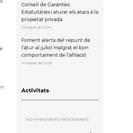
ás
Consell de Garanties
Estatutàries i aturar els atacs a la
propietat privada
5 d'agost de 2026
Foment alerta del repunt de
l’atur al juliol malgrat el bon
le
comportament de l’afiliació
4 d'agost de 2026
in
Activitats
a
NO HI HA EVENTS PROGRAMATS