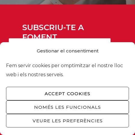
SUBSCRIU-TE A
FOMENT
Gestionar el consentiment
Fem servir cookies per omptimitzar el nostre lloc
web i els nostres serveis.
ACCEPT COOKIES
NOMÉS LES FUNCIONALS
Informació bàsica sobre protecció de dades:
VEURE LES PREFERÈNCIES
Responsable:
FOMENT DEL TREBALL NACIONAL.
Finalitat:
Subscripció al butlletí informatiu i, si