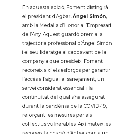
En aquesta edició, Foment distingirà
el president d’Agbar,
Ángel Simón
,
amb la Medalla d’Honor a l’Empresari
de l’Any. Aquest guardó premia la
trajectòria professional d’Ángel Simón
i el seu lideratge al capdavant de la
companyia que presideix. Foment
reconeix així els esforços per garantir
l’accés a l’aigua i al sanejament, un
servei considerat essencial, i la
continuïtat del qual s’ha assegurat
durant la pandèmia de la COVID-19,
reforçant les mesures per als
col·lectius vulnerables. Així mateix, es
reconeix la posició d’Agbar com a un