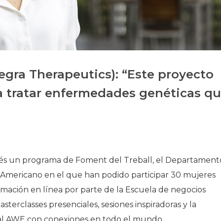
Història
Galeria de Presidents
Biblioteca Arxiu
Seu Social
egra Therapeutics): “Este proyecto
ra tratar enfermedades genéticas q
s un programa de Foment del Treball, el Departament
 Americano en el que han podido participar 30 mujeres
mación en línea por parte de la Escuela de negocios
terclasses presenciales, sesiones inspiradoras y la
bal AWE con conexiones en todo el mundo.