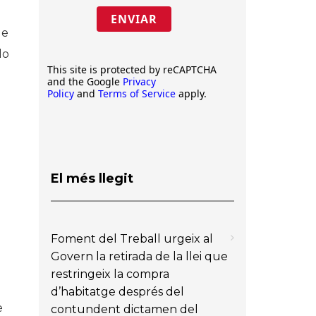
ENVIAR
de
do
This site is protected by reCAPTCHA
and the Google
Privacy
Policy
and
Terms of Service
apply.
El més llegit
Foment del Treball urgeix al
Govern la retirada de la llei que
restringeix la compra
d’habitatge després del
e
contundent dictamen del