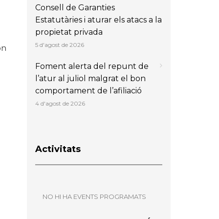
Consell de Garanties
Estatutàries i aturar els atacs a la
propietat privada
a
5 d'agost de 2026
ón
Foment alerta del repunt de
l’atur al juliol malgrat el bon
comportament de l’afiliació
4 d'agost de 2026
Activitats
NO HI HA EVENTS PROGRAMATS