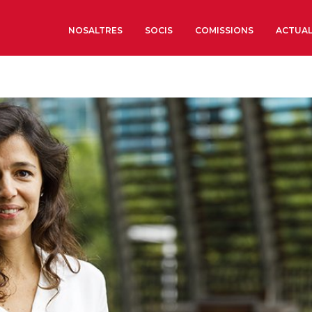
NOSALTRES
SOCIS
COMISSIONS
ACTUAL
Sobre nosaltres
Òrgans de Govern
Òrgans Consultius
Estructura Executiva
Institut d’Estudis Estrat
Societat Barcelonesa d’
Econòmics i Socials
Organitzacions territori
Organitzacions sectoria
Coneix més