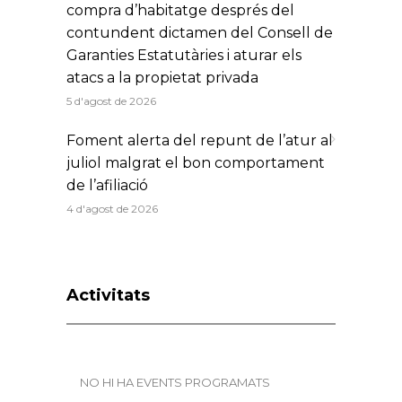
compra d’habitatge després del
contundent dictamen del Consell de
Garanties Estatutàries i aturar els
atacs a la propietat privada
5 d'agost de 2026
Foment alerta del repunt de l’atur al
juliol malgrat el bon comportament
de l’afiliació
4 d'agost de 2026
Activitats
NO HI HA EVENTS PROGRAMATS