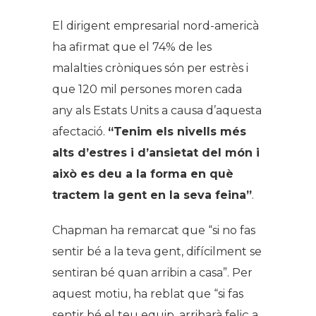
El dirigent empresarial nord-americà
ha afirmat que el 74% de les
malalties cròniques són per estrès i
que 120 mil persones moren cada
any als Estats Units a causa d’aquesta
afectació.
“Tenim els nivells més
alts d’estres i d’ansietat del món i
això es deu a la forma en què
tractem la gent en la seva feina”
.
Chapman ha remarcat que “si no fas
sentir bé a la teva gent, difícilment se
sentiran bé quan arribin a casa”. Per
aquest motiu, ha reblat que “si fas
sentir bé el teu equip, arribarà feliç a