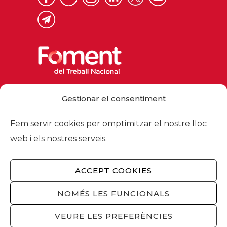
Via Laietana 32, 08003 Barcelona
Gestionar el consentiment
Tel. 93 484 12 00
foment@foment.com
Fem servir cookies per omptimitzar el nostre lloc
web i els nostres serveis.
ACCEPT COOKIES
© 2026 - Foment del Treball Nacional
Nosaltres
/
Associats
/
Comissions
/
NOMÉS LES FUNCIONALS
Actualitat
/
Serveis
/
Avís legal
/
Política de
privacitat
/
Política cookies
/
Privacitat
VEURE LES PREFERÈNCIES