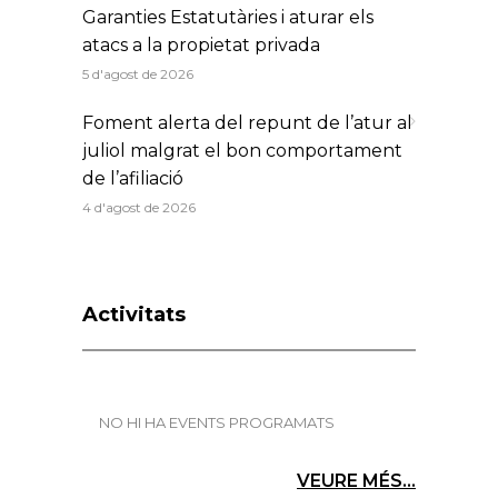
Garanties Estatutàries i aturar els
atacs a la propietat privada
5 d'agost de 2026
Foment alerta del repunt de l’atur al
juliol malgrat el bon comportament
de l’afiliació
4 d'agost de 2026
Activitats
NO HI HA EVENTS PROGRAMATS
VEURE MÉS...