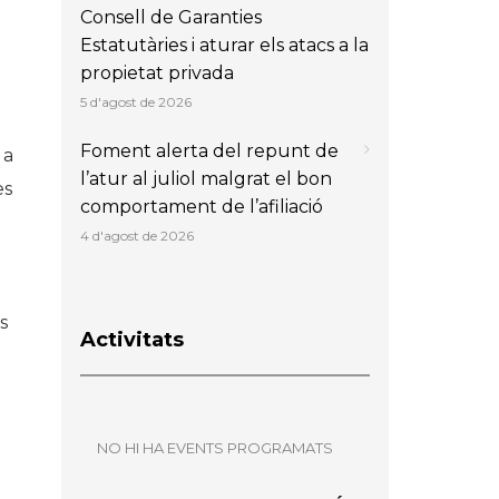
Consell de Garanties
Estatutàries i aturar els atacs a la
propietat privada
5 d'agost de 2026
Foment alerta del repunt de
 a
l’atur al juliol malgrat el bon
es
comportament de l’afiliació
4 d'agost de 2026
s
Activitats
NO HI HA EVENTS PROGRAMATS