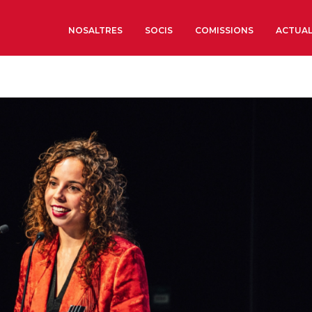
NOSALTRES
SOCIS
COMISSIONS
ACTUAL
Sobre nosaltres
Òrgans de Govern
Òrgans Consultius
Estructura Executiva
Institut d’Estudis Estrat
Societat Barcelonesa d’
Econòmics i Socials
Organitzacions territori
Organitzacions sectoria
Coneix més