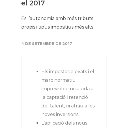
el 2017
És l’autonomia amb més tributs
propis i tipus impositius més alts
4 DE SETEMBRE DE 2017
Els impostos elevats i el
marc normatiu
imprevisible no ajuda a
la captació i retenció
del talent, ni atrau a les
noves inversions.
L’aplicació dels nous