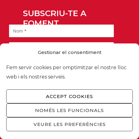
SUBSCRIU-TE A
FOMENT
Gestionar el consentiment
Fem servir cookies per omptimitzar el nostre lloc
web i els nostres serveis.
ACCEPT COOKIES
Informació bàsica sobre protecció de dades:
NOMÉS LES FUNCIONALS
Responsable:
FOMENT DEL TREBALL NACIONAL.
Finalitat:
Subscripció al butlletí informatiu i, si
VEURE LES PREFERÈNCIES
escau, per a prospecció comercial.