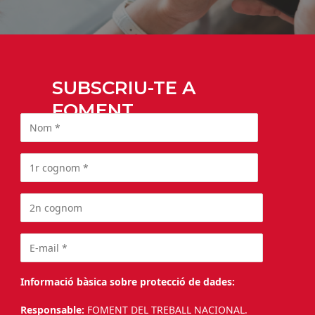
SUBSCRIU-TE A
FOMENT
Informació bàsica sobre protecció de dades:
Responsable:
FOMENT DEL TREBALL NACIONAL.