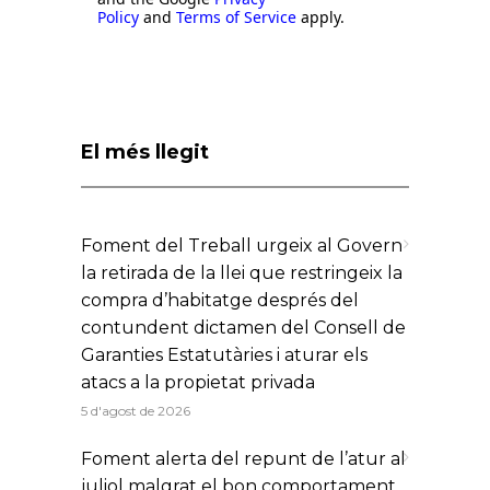
Policy
and
Terms of Service
apply.
El més llegit
Foment del Treball urgeix al Govern
la retirada de la llei que restringeix la
compra d’habitatge després del
contundent dictamen del Consell de
Garanties Estatutàries i aturar els
atacs a la propietat privada
5 d'agost de 2026
Foment alerta del repunt de l’atur al
juliol malgrat el bon comportament