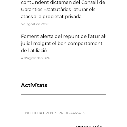
contundent dictamen del Consell de
Garanties Estatutàries i aturar els
atacs a la propietat privada
5 d'agost de 2026
Foment alerta del repunt de l’atur al
juliol malgrat el bon comportament
de l’afiliació
4 d'agost de 2026
Activitats
NO HI HA EVENTS PROGRAMATS