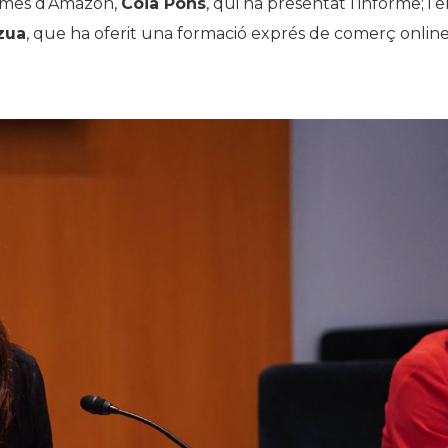
pimes d’Amazon,
Coia Pons
, qui ha presentat l’informe; i e
zua
, que ha oferit una formació exprés de comerç online