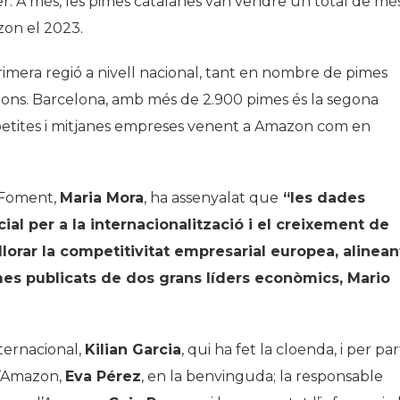
r. A més, les pimes catalanes van vendre un total de mé
zon el 2023.
imera regió a nivell nacional, tant en nombre de pimes
ons. Barcelona, amb més de 2.900 pimes és la segona
etites i mitjanes empreses venent a Amazon com en
e Foment,
Maria Mora
, ha assenyalat que
“les dades
al per a la internacionalització i el creixement de
lorar la competitivitat empresarial europea, alinean
mes publicats de dos grans líders econòmics, Mario
nternacional,
Kilian Garcia
, qui ha fet la cloenda, i per par
d’Amazon,
Eva Pérez
, en la benvinguda; la responsable