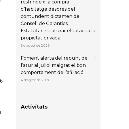
s
restringeix la compra
d’habitatge després del
contundent dictamen del
Consell de Garanties
Estatutàries i aturar els atacs a la
propietat privada
5 d'agost de 2026
Foment alerta del repunt de
l’atur al juliol malgrat el bon
comportament de l’afiliació
4 d'agost de 2026
t-
Activitats
t