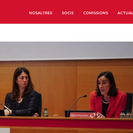
NOSALTRES
SOCIS
COMISSIONS
ACTUAL
Sobre nosaltres
Òrgans de Govern
Òrgans Consultius
Estructura Executiva
Institut d’Estudis Estrat
Societat Barcelonesa d’
Econòmics i Socials
Organitzacions territori
Organitzacions sectoria
Coneix més