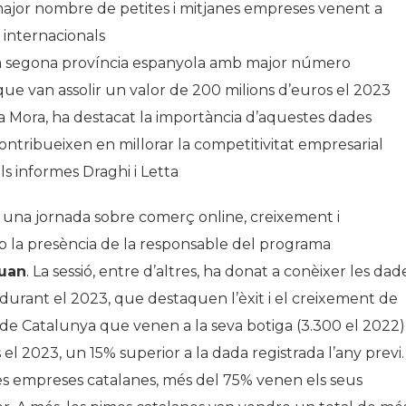
major nombre de petites i mitjanes empreses venent a
 internacionals
la segona província espanyola amb major número
ue van assolir un valor de 200 milions d’euros el 2023
a Mora, ha destacat la importància d’aquestes dades
ontribueixen en millorar la competitivitat empresarial
ls informes Draghi i Letta
 una jornada sobre comerç online, creixement i
b la presència de la responsable del programa
juan
. La sessió, entre d’altres, ha donat a conèixer les dad
durant el 2023, que destaquen l’èxit i el creixement de
 de Catalunya que venen a la seva botiga (3.300 el 2022)
el 2023, un 15% superior a la dada registrada l’any previ.
nes empreses catalanes, més del 75% venen els seus