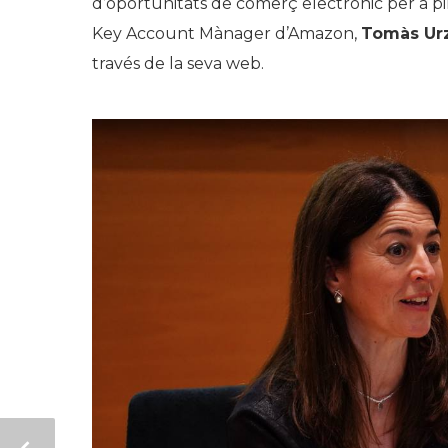
d’oportunitats de comerç electrònic per a 
Key Account Mànager d’Amazon,
Tomàs Ur
través de la seva web.