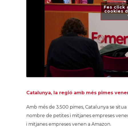
Fes click 
cookies d
Catalunya, la regió amb més pimes vene
Amb més de 3.500 pimes, Catalunya se situ
nombre de petites i mitjanes empreses venen
i mitjanes empreses venen a Amazon.