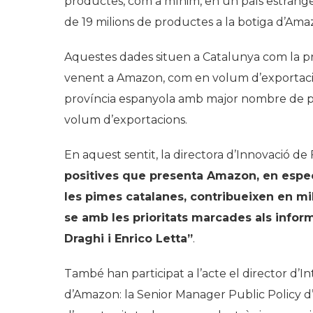
productes, com a mínim, en un país estrange
de 19 milions de productes a la botiga d’Ama
Aquestes dades situen a Catalunya com la pr
venent a Amazon, com en volum d’exportaci
província espanyola amb major nombre de p
volum d’exportacions.
En aquest sentit, la directora d’Innovació d
positives que presenta Amazon, en especi
les pimes catalanes, contribueixen en mil
se amb les prioritats marcades als infor
Draghi i Enrico Letta”
.
També han participat a l’acte el director d’I
d’Amazon: la Senior Manager Public Policy 