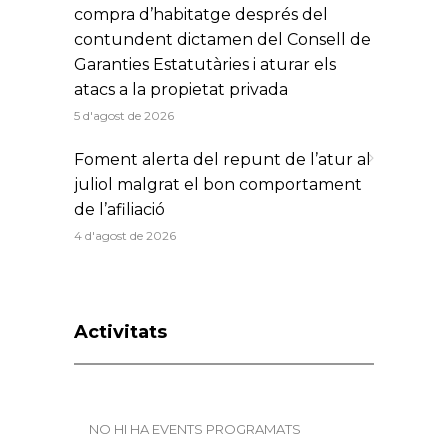
compra d’habitatge després del
contundent dictamen del Consell de
Garanties Estatutàries i aturar els
atacs a la propietat privada
5 d'agost de 2026
Foment alerta del repunt de l’atur al
juliol malgrat el bon comportament
de l’afiliació
4 d'agost de 2026
Activitats
NO HI HA EVENTS PROGRAMATS