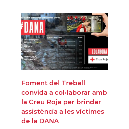
Foment del Treball
convida a col·laborar amb
la Creu Roja per brindar
assistència a les víctimes
de la DANA