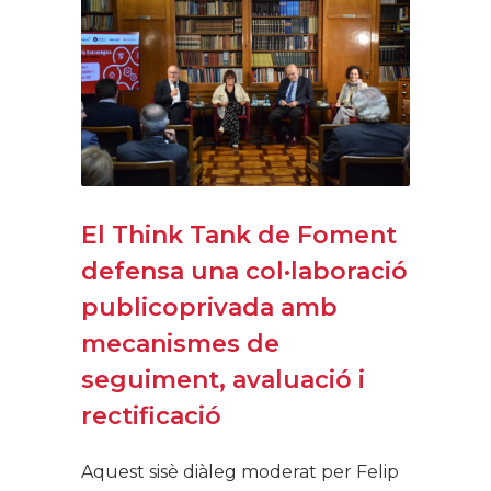
El Think Tank de Foment
defensa una col·laboració
publicoprivada amb
mecanismes de
seguiment, avaluació i
rectificació
Aquest sisè diàleg moderat per Felip