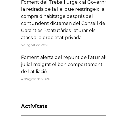
Foment del Treball urgeix al Govern
la retirada de la llei que restringeix la
compra d’habitatge després del
contundent dictamen del Consell de
Garanties Estatutàries i aturar els
atacs a la propietat privada
5 d'agost de 2026
Foment alerta del repunt de l’atur al
juliol malgrat el bon comportament
de l’afiliació
4 d'agost de 2026
Activitats