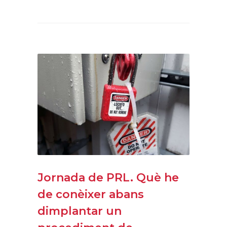
Jornada de PRL. Què he
de conèixer abans
dimplantar un