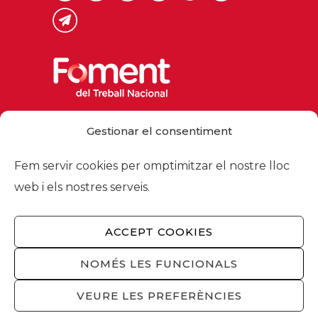
Via Laietana 32, 08003 Barcelona
Gestionar el consentiment
Tel. 93 484 12 00
foment@foment.com
Fem servir cookies per omptimitzar el nostre lloc
web i els nostres serveis.
ACCEPT COOKIES
© 2026 - Foment del Treball Nacional
Nosaltres
/
Associats
/
Comissions
/
NOMÉS LES FUNCIONALS
Actualitat
/
Serveis
/
Avís legal
/
Política de
privacitat
/
Política cookies
/
Privacitat
VEURE LES PREFERÈNCIES
xarxes socials