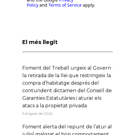
Policy
and
Terms of Service
apply.
El més llegit
Foment del Treball urgeix al Govern
la retirada de la llei que restringeix la
compra d’habitatge després del
contundent dictamen del Consell de
Garanties Estatutàries i aturar els
atacs a la propietat privada
5 d'agost de 2026
Foment alerta del repunt de l’atur al
juliol malgrat el bon comportament