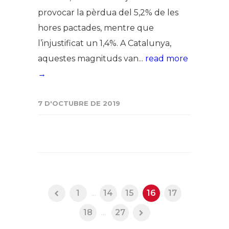
provocar la pèrdua del 5,2% de les
hores pactades, mentre que
l’injustificat un 1,4%. A Catalunya,
aquestes magnituds van...
read more
→
7 D'OCTUBRE DE 2019
1
...
14
15
16
17
18
...
27