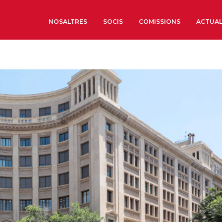
NOSALTRES
SOCIS
COMISSIONS
ACTUAL
Sobre nosaltres
Òrgans de Govern
Òrgans Consultius
Estructura Executiva
Institut d’Estudis Estrat
Societat Barcelonesa d’
Econòmics i Socials
Organitzacions territori
Organitzacions sectoria
Coneix més