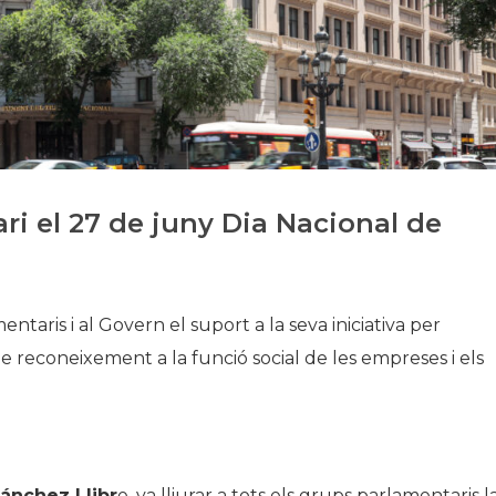
Història
Galeria de Presidents
Biblioteca Arxiu
Seu Social
ri el 27 de juny Dia Nacional de
ntaris i al Govern el suport a la seva iniciativa per
e reconeixement a la funció social de les empreses i els
ánchez Llibr
e, va lliurar a tots els grups parlamentaris l