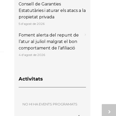
Consell de Garanties
Estatutàries i aturar els atacs a la
propietat privada
5 d'agost de 2026
Foment alerta del repunt de
l’atur al juliol malgrat el bon
comportament de l’afiliació
4 d'agost de 2026
Activitats
NO HI HA EVENTS PROGRAMATS