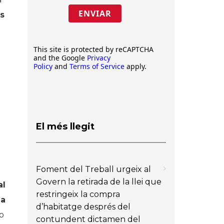
ENVIAR
is
This site is protected by reCAPTCHA
and the Google
Privacy
Policy
and
Terms of Service
apply.
El més llegit
Foment del Treball urgeix al
Govern la retirada de la llei que
al
restringeix la compra
la
d’habitatge després del
no
contundent dictamen del