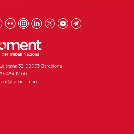
 Laietana 32, 08003 Barcelona
. 93 484 12 00
ment@foment.com