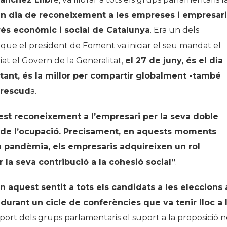
 un dia de reconeixement a les empreses i empresar
grés econòmic i social de Catalunya
. Era un dels
ue el president de Foment va iniciar el seu mandat el
at el Govern de la Generalitat,
el 27 de juny, és el dia
 tant, és la millor per compartir globalment -també
erescud
a.
est reconeixement a l’empresari per la seva doble
s de l’ocupació. Precisament, en aquests moments
la pandèmia, els empresaris adquireixen un rol
r la seva contribució a la cohesió social”
.
 aquest sentit a tots els candidats a les eleccions 
urant un cicle de conferències que va tenir lloc a 
uport dels grups parlamentaris el suport a la proposició 