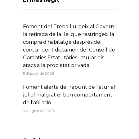
El més llegit
Foment del Treball urgeix al Govern
la retirada de la llei que restringeix la
compra d’habitatge després del
contundent dictamen del Consell de
Garanties Estatutàries i aturar els
atacs a la propietat privada
5 d'agost de 2026
Foment alerta del repunt de l’atur al
juliol malgrat el bon comportament
de l’afiliació
4 d'agost de 2026