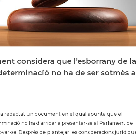
Història
Galeria de Presidents
Biblioteca Arxiu
Seu Social
ent considera que l’esborrany de l
determinació no ha de ser sotmès a
 ha redactat un document en el qual apunta que el
minació no ha d’arribar a presentar-se al Parlament de
rovar-se. Després de plantejar les consideracions jurídiqu