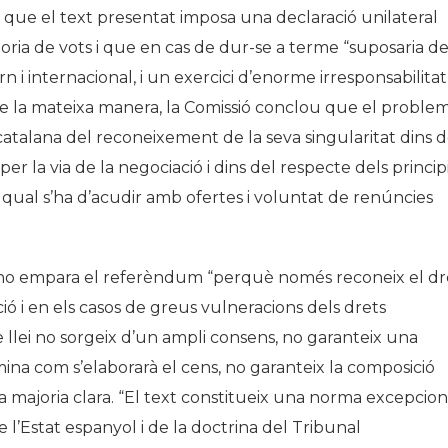
ta que el text presentat imposa una declaració unilateral
ia de vots i que en cas de dur-se a terme “suposaria d
ern i internacional, i un exercici d’enorme irresponsabilitat
De la mateixa manera, la Comissió conclou que el proble
ó catalana del reconeixement de la seva singularitat dins 
per la via de la negociació i dins del respecte dels princip
a qual s’ha d’acudir amb ofertes i voluntat de renúncies
l no empara el referèndum “perquè només reconeix el dr
ió i en els casos de greus vulneracions dels drets
llei no sorgeix d’un ampli consens, no garanteix una
ina com s’elaborarà el cens, no garanteix la composició
a majoria clara. “El text constitueix una norma excepcion
e l’Estat espanyol i de la doctrina del Tribunal