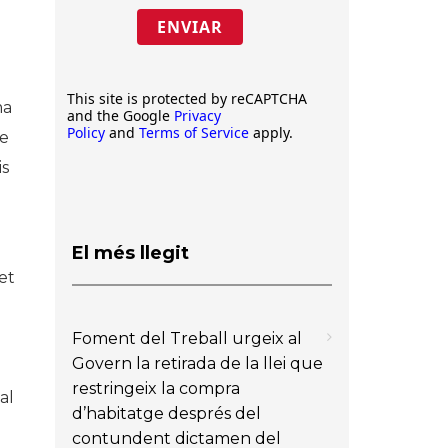
ENVIAR
e
This site is protected by reCAPTCHA
ma
and the Google
Privacy
Policy
and
Terms of Service
apply.
de
is
El més llegit
et
Foment del Treball urgeix al
Govern la retirada de la llei que
restringeix la compra
al
d’habitatge després del
contundent dictamen del