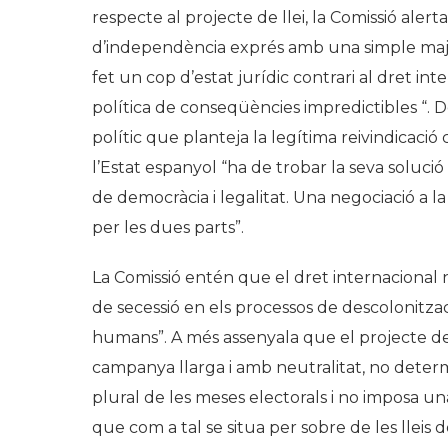
respecte al projecte de llei, la Comissió aler
d’independència exprés amb una simple major
fet un cop d’estat jurídic contrari al dret int
política de conseqüències impredictibles “. 
polític que planteja la legítima reivindicaci
l’Estat espanyol “ha de trobar la seva solució 
de democràcia i legalitat. Una negociació a l
per les dues parts”.
La Comissió entén que el dret internaciona
de secessió en els processos de descolonitzac
humans”. A més assenyala que el projecte de 
campanya llarga i amb neutralitat, no determ
plural de les meses electorals i no imposa un
que com a tal se situa per sobre de les lleis d