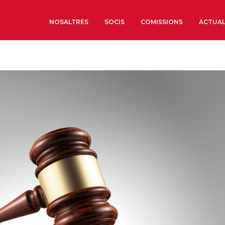
NOSALTRES
SOCIS
COMISSIONS
ACTUAL
Sobre nosaltres
Òrgans de Govern
Òrgans Consultius
Estructura Executiva
Institut d’Estudis Estrat
Societat Barcelonesa d’
Econòmics i Socials
Organitzacions territori
Organitzacions sectoria
Coneix més