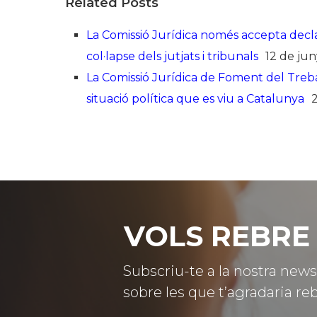
Related Posts
La Comissió Jurídica només accepta declar
col·lapse dels jutjats i tribunals
12 de ju
La Comissió Jurídica de Foment del Treba
situació política que es viu a Catalunya
VOLS REBRE 
Subscriu-te a la nostra news
sobre les que t’agradaria reb