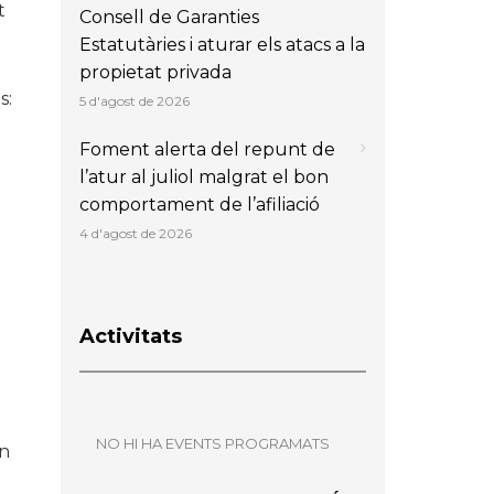
t
Consell de Garanties
Estatutàries i aturar els atacs a la
propietat privada
s:
5 d'agost de 2026
Foment alerta del repunt de
l’atur al juliol malgrat el bon
comportament de l’afiliació
4 d'agost de 2026
Activitats
NO HI HA EVENTS PROGRAMATS
un