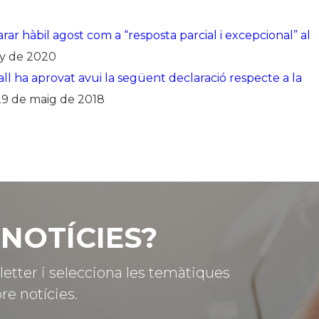
ar hàbil agost com a “resposta parcial i excepcional” al
ny de 2020
ll ha aprovat avui la següent declaració respecte a la
29 de maig de 2018
NOTÍCIES?
letter i selecciona les temàtiques
re notícies.