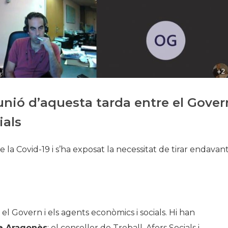
Història
Galeria de Presidents
Biblioteca Arxiu
Seu Social
nió d’aquesta tarda entre el Gover
ials
de la Covid-19 i s’ha exposat la necessitat de tirar endavan
l Govern i els agents econòmics i socials. Hi han
e Aragonès
; el conseller de Treball, Afers Socials i