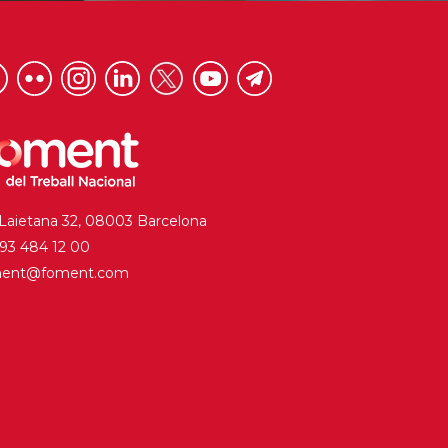
 Laietana 32, 08003 Barcelona
. 93 484 12 00
ment@foment.com