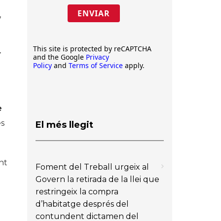
ENVIAR
,
This site is protected by reCAPTCHA
r
and the Google
Privacy
Policy
and
Terms of Service
apply.
e
es
El més llegit
nt
Foment del Treball urgeix al
Govern la retirada de la llei que
restringeix la compra
d’habitatge després del
contundent dictamen del