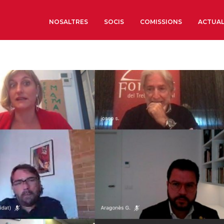
NOSALTRES
SOCIS
COMISSIONS
ACTUAL
Sobre nosaltres
Òrgans de Govern
Òrgans Consultius
Estructura Executiva
Institut d’Estudis Estrat
Societat Barcelonesa d’
Econòmics i Socials
Organitzacions territori
Organitzacions sectoria
Coneix més