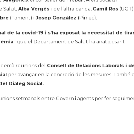
de Salut,
Alba Vergés
, i de l’altra banda,
Camil Ros
(UGT)
ibre
(Foment) i
Josep Gonzàlez
(Pimec).
ual de la covid-19 i s’ha exposat la necessitat de tira
dèmia
i que el Departament de Salut ha anat posant
r demà reunions del
Consell de Relacions Laborals i d
ial
per avançar en la concreció de les mesures. També 
del Diàleg Social.
unions setmanals entre Govern i agents per fer seguime