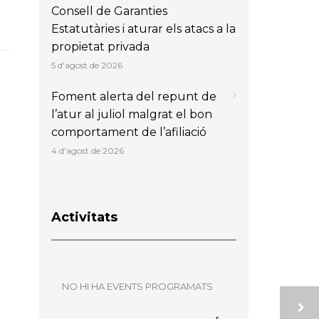
Consell de Garanties
Estatutàries i aturar els atacs a la
propietat privada
5 d'agost de 2026
Foment alerta del repunt de
l’atur al juliol malgrat el bon
comportament de l’afiliació
4 d'agost de 2026
Activitats
NO HI HA EVENTS PROGRAMATS