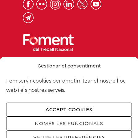
Via Laietana 32, 08003 Barcelona
Gestionar el consentiment
Tel. 93 484 12 00
foment@foment.com
Fem servir cookies per omptimitzar el nostre lloc
web i els nostres serveis.
ACCEPT COOKIES
© 2026 - Foment del Treball Nacional
Nosaltres
/
Associats
/
Comissions
/
NOMÉS LES FUNCIONALS
Actualitat
/
Serveis
/
Avís legal
/
Política de
privacitat
/
Política cookies
/
Privacitat
VEURE LES PREFERÈNCIES