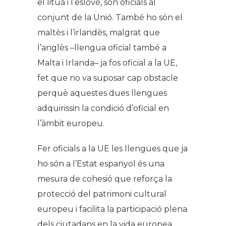
el lituà i l’eslovè, són oficials al
conjunt de la Unió. També ho són el
maltès i l’irlandès, malgrat que
l’anglès –llengua oficial també a
Malta i Irlanda– ja fos oficial a la UE,
fet que no va suposar cap obstacle
perquè aquestes dues llengües
adquirissin la condició d’oficial en
l’àmbit europeu.
Fer oficials a la UE les llengües que ja
ho són a l’Estat espanyol és una
mesura de cohesió que reforça la
protecció del patrimoni cultural
europeu i facilita la participació plena
dels ciutadans en la vida europea.