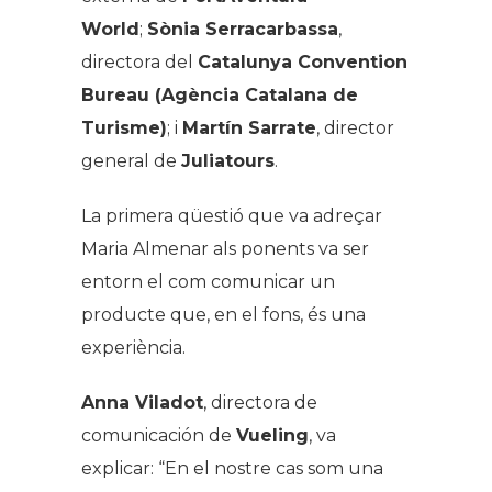
World
;
Sònia Serracarbassa
,
directora del
Catalunya Convention
Bureau (Agència Catalana de
Turisme)
; i
Martín Sarrate
, director
general de
Juliatours
.
La primera qüestió que va adreçar
Maria Almenar als ponents va ser
entorn el com comunicar un
producte que, en el fons, és una
experiència.
Anna Viladot
, directora de
comunicación de
Vueling
, va
explicar: “
E
n el nostre cas som una