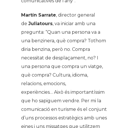
comunicatives de l’any
”.
Martín Sarrate
, director general
de
Juliatours
, va iniciar amb una
pregunta: “
Quan una persona va a
una benzinera, què compra? Tothom
diria benzina, però no. Compra
necessitat de desplaçament, no? I
una persona que compra un viatge,
què compra? Cultura, idioma,
relacions, emocions,
experiències…
Això és importantíssim
que ho sapiguem vendre. Per mi la
comunicació en turisme és el conjunt
d’uns processos estratègics amb unes
eines i uns missatges que utilitzem