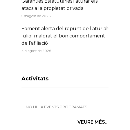
Garanties Estatutàries i aturar els
atacs a la propietat privada
5 d'agost de 2026
Foment alerta del repunt de l’atur al
juliol malgrat el bon comportament
de l’afiliació
4 d'agost de 2026
Activitats
NO HI HA EVENTS PROGRAMATS
VEURE MÉS...