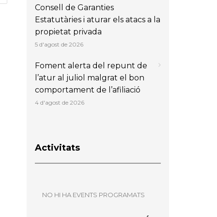
Consell de Garanties
Estatutàries i aturar els atacs a la
propietat privada
5 d'agost de 2026
Foment alerta del repunt de
l’atur al juliol malgrat el bon
comportament de l’afiliació
4 d'agost de 2026
Activitats
NO HI HA EVENTS PROGRAMATS