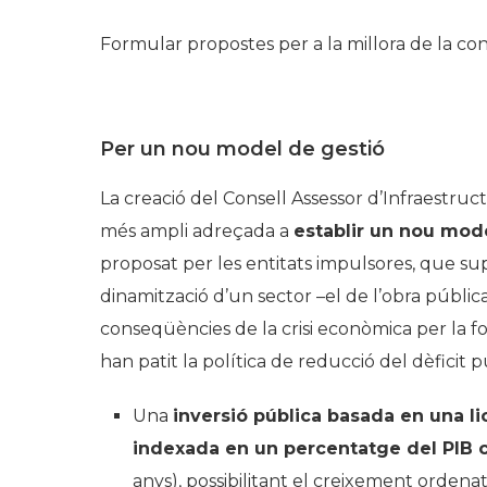
Formular propostes per a la millora de la con
Per un nou model de gestió
La creació del Consell Assessor d’Infraestru
més ampli adreçada a
establir un nou mode
proposat per les entitats impulsores, que sup
dinamització d’un sector –el de l’obra pública
conseqüències de la crisi econòmica per la 
han patit la política de reducció del dèfici
Una
inversió pública basada en una li
indexa
da
en un percentatge del PIB c
anys), possibilitant el creixement ordenat 