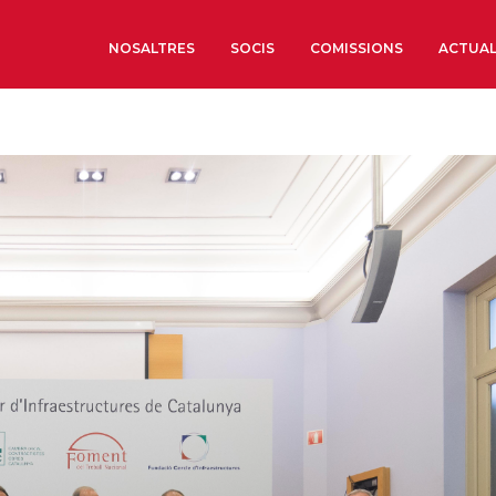
NOSALTRES
SOCIS
COMISSIONS
ACTUAL
Sobre nosaltres
Òrgans de Govern
Òrgans Consultius
Estructura Executiva
Institut d’Estudis Estrat
Societat Barcelonesa d’
Econòmics i Socials
Organitzacions territori
Organitzacions sectoria
Coneix més