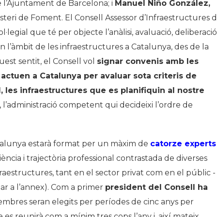
e l’Ajuntament de Barcelona; i
Manuel Niño Gonz
á
lez
,
steri de Foment. El Consell Assessor d’Infraestructures 
egial que té per objecte l’anàlisi, avaluació, deliberació 
en l’àmbit de les infraestructures a Catalunya, des de la
est sentit, el Consell vol
signar convenis amb les
actuen a Catalunya per avaluar sota criteris de
, les infraestructures que es planifiquin al nostre
i, l’administració competent qui decideixi l’ordre de
atalunya estarà format per un màxim de
catorze experts
ncia i trajectòria professional contrastada de diverses
fraestructures, tant en el sector privat com en el públic -
lar a l’annex). Com a primer
president del Consell ha
membres seran elegits per períodes de cinc anys per
es reunirà com a mínim tres cops l’any i, així mateix,