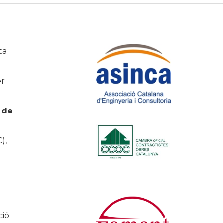
ta
er
 de
),
ció