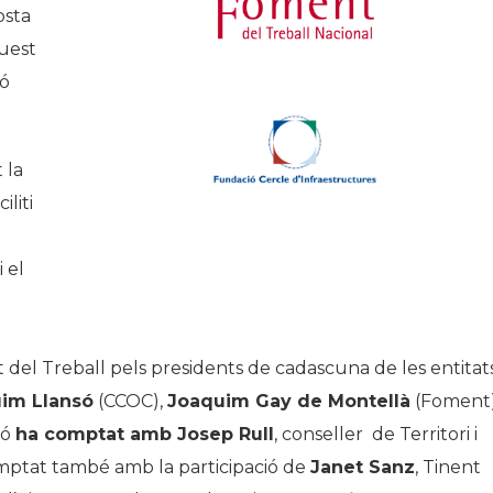
osta
quest
ió
 la
liti
 el
t del Treball pels presidents de cadascuna de les entitat
im Llansó
(CCOC),
Joaqu
im Gay de Montellà
(Foment)
ió
ha
comptat amb Josep Rull
, conseller de Territori i
comptat també amb la participació de
Janet Sanz
, Tinent