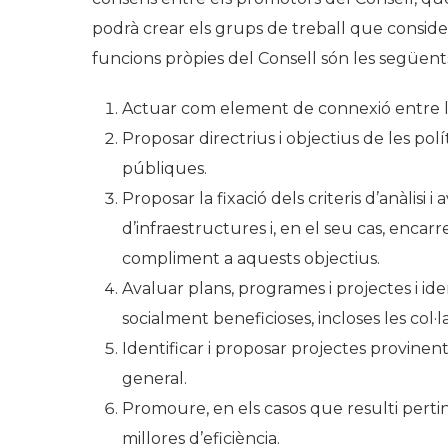
podrà crear els grups de treball que consideri
funcions pròpies del Consell són les següent
Actuar com element de connexió entre la s
Proposar directrius i objectius de les pol
públiques.
Proposar la fixació dels criteris d’anàlisi 
d’infraestructures i, en el seu cas, encarr
compliment a aquests objectius.
Avaluar plans, programes i projectes i iden
socialment beneficioses, incloses les col·
Identificar i proposar projectes provinents
general.
Promoure, en els casos que resulti pertin
millores d’eficiència.