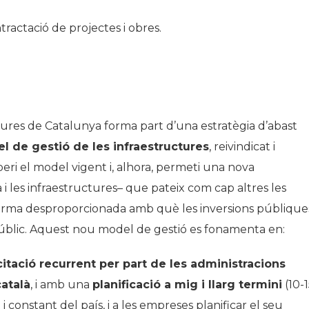
tractació de projectes i obres.
ctures de Catalunya forma part d’una estratègia d’abast
l de gestió de les infraestru
c
tures
, reivindicat i
eri el model vigent i, alhora, permeti una nova
 i les infraestructures– que pateix com cap altres les
forma desproporcionada amb què les inversions públique
t públic. Aquest nou model de gestió es fonamenta en:
citació
rec
u
rrent
per part de les admini
s
tracions
atalà
, i amb una
pl
a
nificació a mig i llarg termini
(10-
i constant del país, i a les empreses planificar el seu