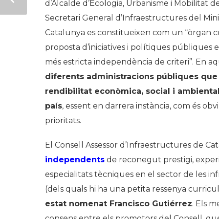
d’Alcalde d’Ecologia, Urbanisme i Mobilitat d
Secretari General d’Infraestructures del Mini
Catalunya es constitueixen com un “òrgan col·l
proposta d’iniciatives i polítiques públiques 
més estricta independència de criteri”. En aqu
diferents administr
a
cions públiques que 
rendibilitat ec
o
nòmica, social i ambiental
país
, essent en darrera instància, com és obv
prioritats.
El Consell Assessor d’Infraestructures de C
independents
de reconegut prestigi, experiè
especialitats tècniques en el sector de les in
(dels quals hi ha una petita ressenya curricu
estat nomenat Francisco G
u
tiérrez
. Els 
consens entre els promotors del Consell, que 