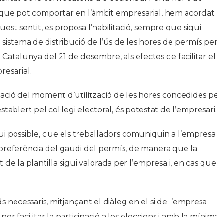
que pot
comportar
en
l’àmbit
empresarial
, hem
acordat
Història
uest
sentit
, es
proposa
l’habilitació
,
sempre
que
sigui
Galeria de Presidents
n
sistema
de
distribució
de
l’ús
de les
hores
de
permís
pe
Biblioteca Arxiu
e
Catalunya
del 21 de
desembre
, als
efectes
de
facilitar
el
Seu Social
resarial
.
ació
del moment
d’utilització
de les
hores
concedides
pe
establert
pel
col·legi
electoral, és
potestat
de
l’empresari
.
ui
possible, que els
treballadors
comuniquin
a
l’empresa
preferència
del
gaudi
del
permís
, de
manera
que la
t de la
plantilla
sigui
valorada
per
l’empresa
i, en cas que
necessaris, mitjançant el diàleg en el si de l’empresa
er facilitar la participació a les eleccions i amb la mínim