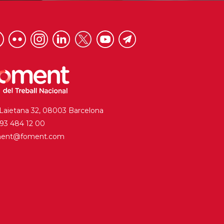
 Laietana 32, 08003 Barcelona
. 93 484 12 00
ment@foment.com