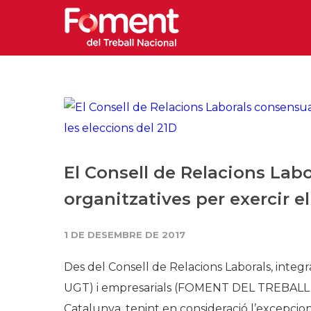
El Consell de Relacions La
organitzatives per exercir el
1 DE DESEMBRE DE 2017
Des del
Consell
de
Relacions
Laborals
,
integr
UGT) i
empresarials
(FOMENT DEL
TREBALL
Catalunya
,
tenint
en
consideració
l’excepcion