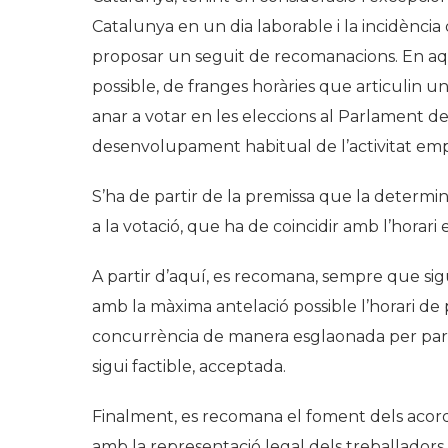
Catalunya
en un dia
laborable
i la
incidència
proposar
un
seguit
de
recomanacions
. En
aq
possible, de
franges
horàries
que
articulin
u
anar
a
votar
en les
eleccions
al
Parlament
d
desenvolupament
habitual de
l’activitat
emp
S’ha
de
partir
de la
premissa
que la
determin
a la
votació
, que ha de
coincidir
amb
l’horari
A
partir
d’aquí
, es
recomana
,
sempre
que
sig
amb la
màxima
antelació
possible
l’horari
de
concurrència
de
manera
esglaonada
per par
sigui
factible
,
acceptada
.
Finalment, es recomana el foment dels acords 
amb la representació legal dels treballadors, p