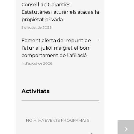
Consell de Garanties
Estatutàries i aturar els atacs a la
propietat privada
5 d'agost de 2026
Foment alerta del repunt de
l’atur al juliol malgrat el bon
comportament de l’afiliació
4 d'agost de 2026
Activitats
NO HI HA EVENTS PROGRAMATS