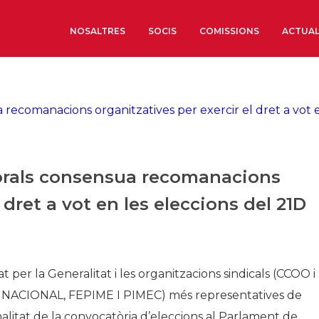
NOSALTRES
SOCIS
COMISSIONS
ACTUAL
Sobre nosaltres
Òrgans de Govern
Òrgans Consultius
Estructura Executiva
borals consensua recomanacions
Institut d’Estudis Estrat
 dret a vot en les eleccions del 21D
Societat Barcelonesa d’
Econòmics i Socials
Organitzacions territori
Organitzacions sectoria
at
per la
Generalitat
i les
organitzacions
sindicals
(
CCOO
i
NACIONAL
,
FEPIME
I
PIMEC
) més representatives de
Coneix més
alitat
de la
convocatòria
d’eleccions
al
Parlament
de