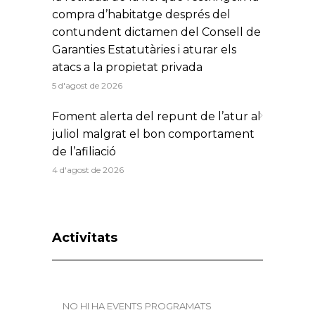
compra d’habitatge després del
contundent dictamen del Consell de
Garanties Estatutàries i aturar els
atacs a la propietat privada
5 d'agost de 2026
Foment alerta del repunt de l’atur al
juliol malgrat el bon comportament
de l’afiliació
4 d'agost de 2026
Activitats
NO HI HA EVENTS PROGRAMATS