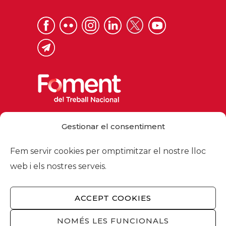
Via Laietana 32, 08003 Barcelona
Gestionar el consentiment
Tel. 93 484 12 00
foment@foment.com
Fem servir cookies per omptimitzar el nostre lloc
web i els nostres serveis.
ACCEPT COOKIES
© 2026 - Foment del Treball Nacional
Nosaltres
/
Associats
/
Comissions
/
NOMÉS LES FUNCIONALS