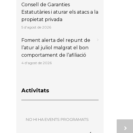
Consell de Garanties
Estatutàries i aturar els atacs a la
propietat privada
5 d'agost de 2026
Foment alerta del repunt de
l’atur al juliol malgrat el bon
comportament de l’afiliació
4 d'agost de 2026
Activitats
NO HI HA EVENTS PROGRAMATS