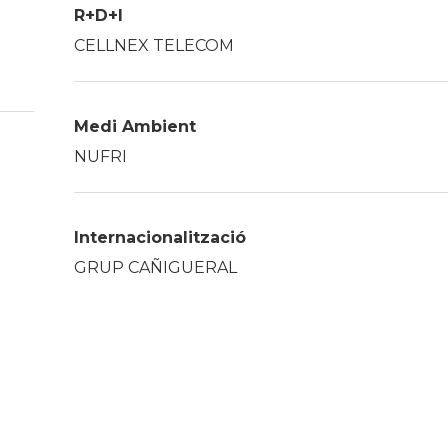
R+D+I
Història
CELLNEX TELECOM
Galeria de Presidents
Biblioteca Arxiu
Seu Social
Medi Ambient
NUFRI
Internacionalització
GRUP CAÑIGUERAL