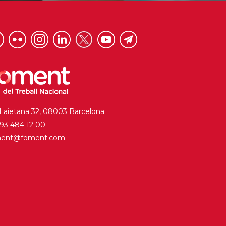
 Laietana 32, 08003 Barcelona
. 93 484 12 00
ment@foment.com