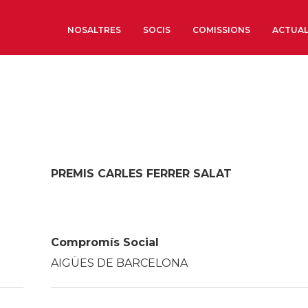
NOSALTRES
SOCIS
COMISSIONS
ACTUAL
Sobre nosaltres
Òrgans de Govern
Òrgans Consultius
Estructura Executiva
PREMIS CARLES FERRER SALAT
Institut d’Estudis Estrat
Societat Barcelonesa d’
Econòmics i Socials
Organitzacions territori
Compromís Social
Organitzacions sectoria
AIGÜES DE BARCELONA
Coneix més