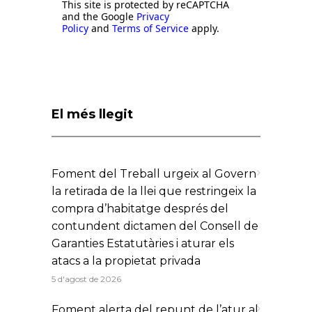
This site is protected by reCAPTCHA
and the Google
Privacy
Policy
and
Terms of Service
apply.
El més llegit
Foment del Treball urgeix al Govern
la retirada de la llei que restringeix la
compra d’habitatge després del
contundent dictamen del Consell de
Garanties Estatutàries i aturar els
atacs a la propietat privada
5 d'agost de 2026
Foment alerta del repunt de l’atur al