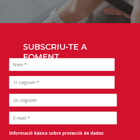
SUBSCRIU-TE A
FOMENT
Informació bàsica sobre protecció de dades: