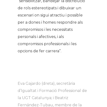
“sensibilitzar, bandejar la distribució
de rols estereotipats i dibuixar un
escenari on sigui atractiu i possible
per a dones i homes respondre als
compromisos i les necessitats
personals i afectives, i als
compromisos professionals i les
opcions de fer carrera”.
Eva Gajardo (dreta), secretària
d’Igualtat i Formació Professional de
la UGT Catalunya; i Beatriz
Fernández-Tubau, membre de la