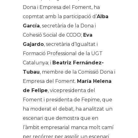
Dona i Empresa del Foment, ha
copmtat amb la participació d’
Alba
García
, secretària de la Dona i
Cohesió Social de CCOO;
Eva
Gajardo
, secretària d’Igualtat i
Formació Professional de la UGT
Catalunya; i
Beatriz Fernández-
Tubau
, membre de la Comissió Dona i
Empresa del Foment.
María Helena
de Felipe
, vicepresidenta del
Foment i presidenta de Fepime, que
ha moderat el debat, ha analitzat un
escenari que demostra que en
l’àmbit empresarial manca molt camí
per recórrer per assolir un escenari