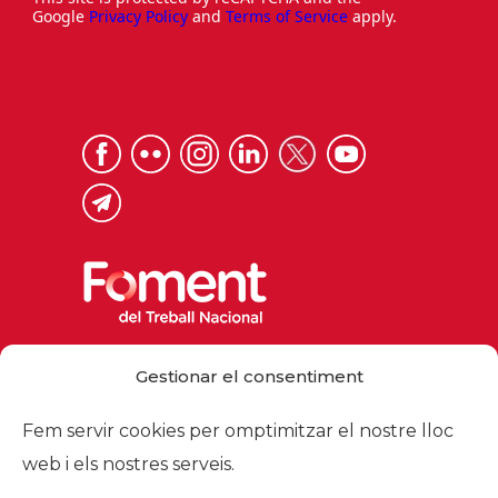
Google
Privacy Policy
and
Terms of Service
apply.
Via Laietana 32, 08003 Barcelona
Gestionar el consentiment
Tel. 93 484 12 00
foment@foment.com
Fem servir cookies per omptimitzar el nostre lloc
web i els nostres serveis.