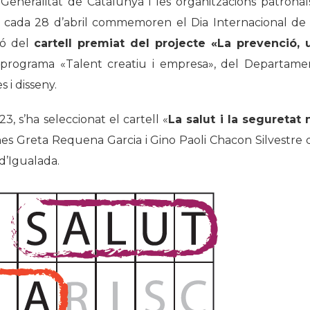
eneralitat de Catalunya i les organitzacions patronals
, cada 28 d’abril commemoren el Dia Internacional de 
ió del
cartell premiat del projecte «La prevenció, 
l programa «Talent creatiu i empresa», del Departame
 i disseny.
, s’ha seleccionat el cartell «
La salut i la seguretat 
es Greta Requena Garcia i Gino Paoli Chacon Silvestre 
 d’Igualada.