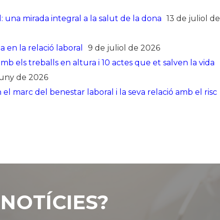
 una mirada integral a la salut de la dona
13 de juliol de
a en la relació laboral
9 de juliol de 2026
 els treballs en altura i 10 actes que et salven la vida
juny de 2026
l marc del benestar laboral i la seva relació amb el risc
NOTÍCIES?