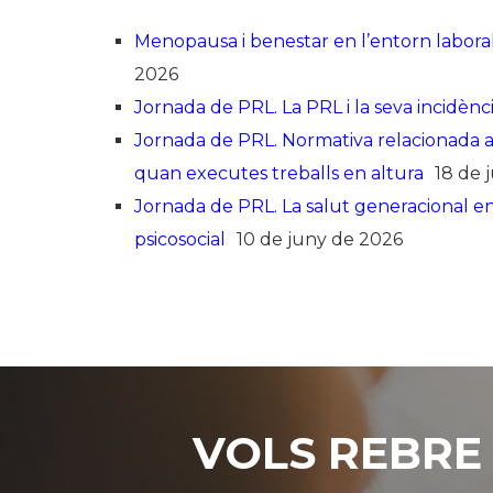
Menopausa i benestar en l’entorn laboral:
2026
Jornada de PRL. La PRL i la seva incidènci
Jornada de PRL. Normativa relacionada amb
quan executes treballs en altura
18 de 
Jornada de PRL. La salut generacional en e
psicosocial
10 de juny de 2026
VOLS REBRE 