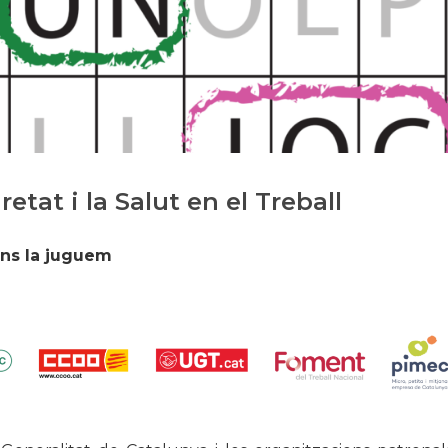
Història
Galeria de Presidents
Biblioteca Arxiu
Seu Social
etat i la Salut en el Treball
 ens la juguem