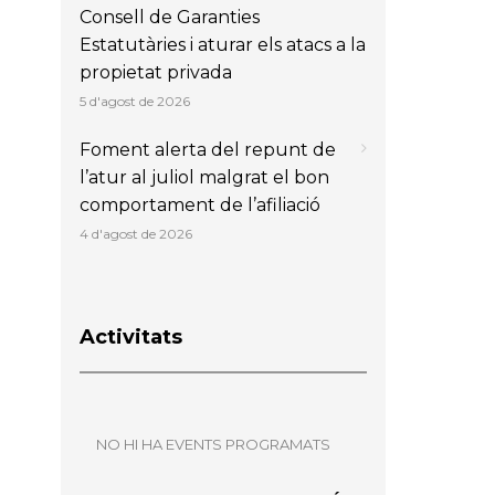
Consell de Garanties
Estatutàries i aturar els atacs a la
propietat privada
5 d'agost de 2026
Foment alerta del repunt de
l’atur al juliol malgrat el bon
comportament de l’afiliació
4 d'agost de 2026
Activitats
NO HI HA EVENTS PROGRAMATS