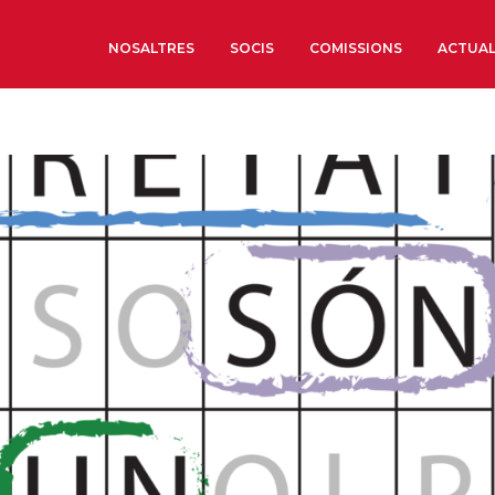
NOSALTRES
SOCIS
COMISSIONS
ACTUAL
Sobre nosaltres
Òrgans de Govern
Òrgans Consultius
Estructura Executiva
Institut d’Estudis Estrat
Societat Barcelonesa d’
Econòmics i Socials
Organitzacions territori
Organitzacions sectoria
Coneix més