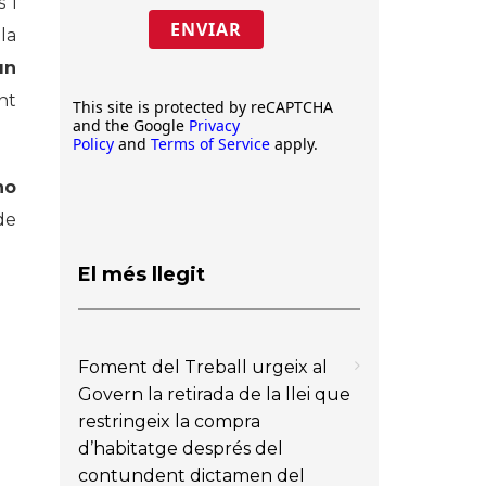
 i
ENVIAR
la
un
nt
This site is protected by reCAPTCHA
and the Google
Privacy
Policy
and
Terms of Service
apply.
no
de
El més llegit
Foment del Treball urgeix al
Govern la retirada de la llei que
restringeix la compra
d’habitatge després del
contundent dictamen del