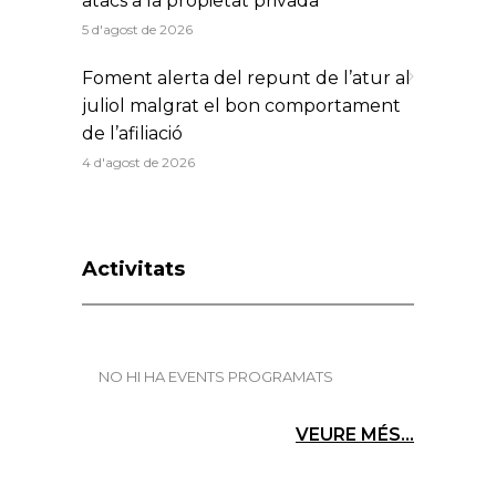
atacs a la propietat privada
5 d'agost de 2026
Foment alerta del repunt de l’atur al
juliol malgrat el bon comportament
de l’afiliació
4 d'agost de 2026
Activitats
NO HI HA EVENTS PROGRAMATS
VEURE MÉS...