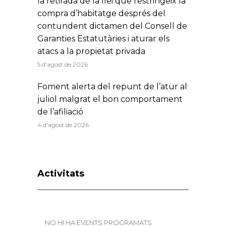
la retirada de la llei que restringeix la
compra d’habitatge després del
contundent dictamen del Consell de
Garanties Estatutàries i aturar els
atacs a la propietat privada
5 d'agost de 2026
Foment alerta del repunt de l’atur al
juliol malgrat el bon comportament
de l’afiliació
4 d'agost de 2026
Activitats
NO HI HA EVENTS PROGRAMATS