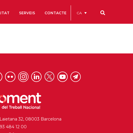
CA
ITAT
SERVEIS
CONTACTE
Els nostres codis
Comptes Anuals
Codi Ètic i de Bon Govern
Estatuts
ègics
Portal de la Transparència
Estudis
als
ls
 Laietana 32, 08003 Barcelona
. 93 484 12 00