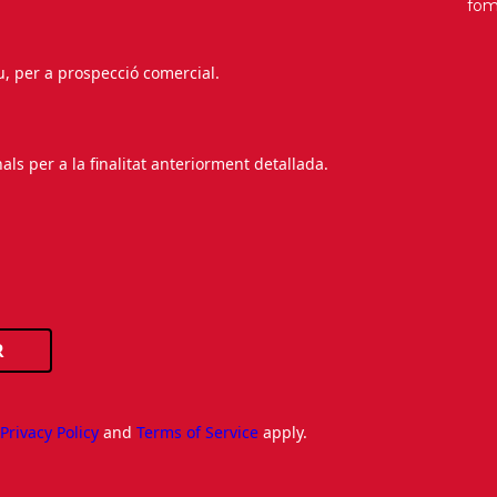
fo
Història
Galeria de Presidents
au, per a prospecció comercial.
Biblioteca Arxiu
Seu Social
s per a la finalitat anteriorment detallada.
R
e
Privacy Policy
and
Terms of Service
apply.