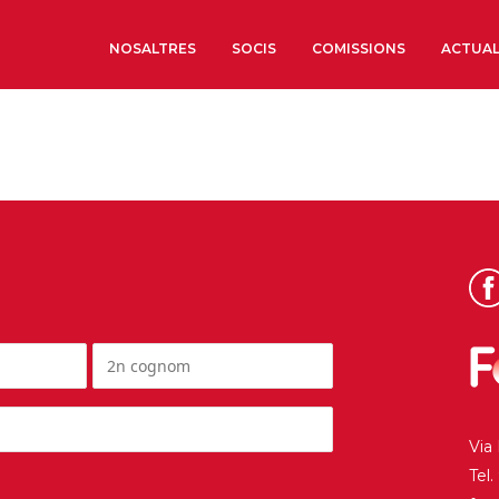
NOSALTRES
SOCIS
COMISSIONS
ACTUAL
Sobre nosaltres
Òrgans de Govern
Òrgans Consultius
Estructura Executiva
Institut d’Estudis Estrat
Societat Barcelonesa d’
Econòmics i Socials
Organitzacions territori
Organitzacions sectoria
Via
Coneix més
Tel