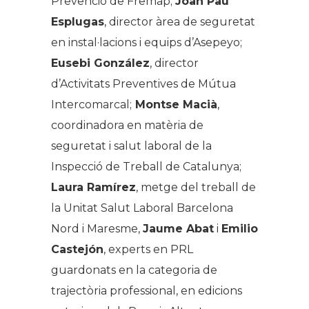
Prevenció de Fremap;
Joan Pau
Esplugas
, director àrea de seguretat
en instal·lacions i equips d’Asepeyo;
Eusebi González
, director
d’Activitats Preventives de Mútua
Intercomarcal;
Montse Macià
,
coordinadora en matèria de
seguretat i salut laboral de la
Inspecció de Treball de Catalunya;
Laura Ramírez
, metge del treball de
la Unitat Salut Laboral Barcelona
Nord i Maresme,
Jaume Abat
i
Emilio
Castejón
, experts en PRL
guardonats en la categoria de
trajectòria professional, en edicions