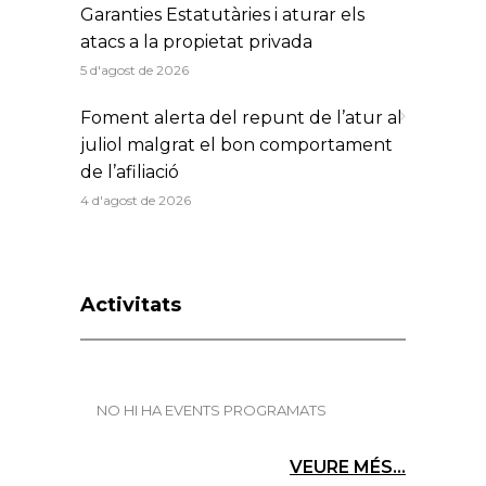
Garanties Estatutàries i aturar els
atacs a la propietat privada
5 d'agost de 2026
Foment alerta del repunt de l’atur al
juliol malgrat el bon comportament
de l’afiliació
4 d'agost de 2026
Activitats
NO HI HA EVENTS PROGRAMATS
VEURE MÉS...