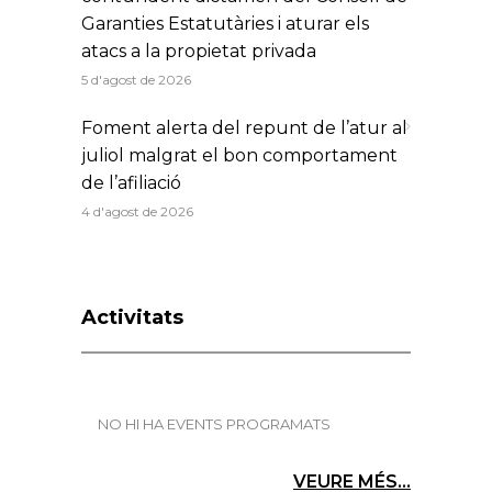
Garanties Estatutàries i aturar els
atacs a la propietat privada
5 d'agost de 2026
Foment alerta del repunt de l’atur al
juliol malgrat el bon comportament
de l’afiliació
4 d'agost de 2026
Activitats
NO HI HA EVENTS PROGRAMATS
VEURE MÉS...