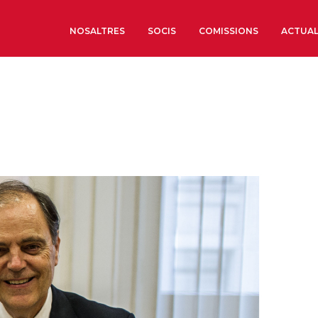
NOSALTRES
SOCIS
COMISSIONS
ACTUAL
Sobre nosaltres
Òrgans de Govern
Òrgans Consultius
Estructura Executiva
Institut d’Estudis Estrat
Societat Barcelonesa d’
Econòmics i Socials
Organitzacions territori
Organitzacions sectoria
Coneix més