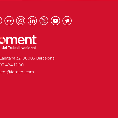
 Laietana 32, 08003 Barcelona
. 93 484 12 00
ment@foment.com