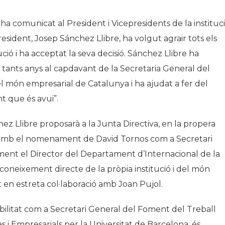
ha comunicat al President i Vicepresidents de la instituc
President, Josep Sánchez Llibre, ha volgut agrair tots els
ució i ha acceptat la seva decisió. Sánchez Llibre ha
 tants anys al capdavant de la Secretaria General del
món empresarial de Catalunya i ha ajudat a fer del
t que és avui”.
z Llibre proposarà a la Junta Directiva, en la propera
 amb el nomenament de David Tornos com a Secretari
ent el Director del Departament d’Internacional de la
i coneixement directe de la pròpia institució i del món
 en estreta col·laboració amb Joan Pujol.
abilitat com a Secretari General del Foment del Treball
s i Empresarials per la Universitat de Barcelona, és