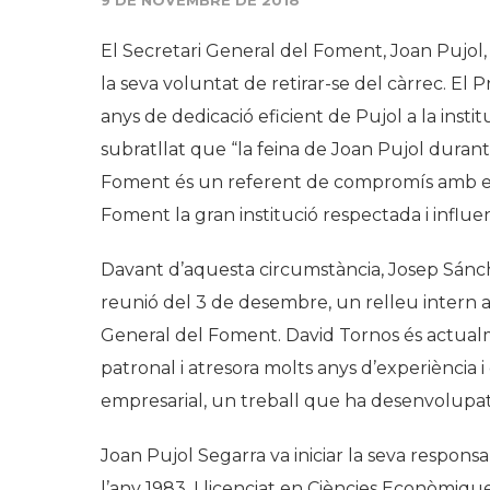
9 DE NOVEMBRE DE 2018
El Secretari General del Foment, Joan Pujol, 
la seva voluntat de retirar-se del càrrec. El 
anys de dedicació eficient de Pujol a la instit
subratllat que “la feina de Joan Pujol durant
Foment és un referent de compromís amb el 
Foment la gran institució respectada i influen
Davant d’aquesta circumstància, Josep Sánche
reunió del 3 de desembre, un relleu intern
General del Foment. David Tornos és actualm
patronal i atresora molts anys d’experiència 
empresarial, un treball que ha desenvolupat
Joan Pujol Segarra va iniciar la seva respons
l’any 1983. Llicenciat en Ciències Econòmique