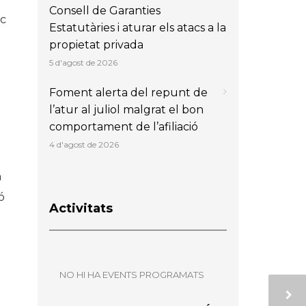
Consell de Garanties
ic
Estatutàries i aturar els atacs a la
propietat privada
5 d'agost de 2026
Foment alerta del repunt de
l’atur al juliol malgrat el bon
comportament de l’afiliació
4 d'agost de 2026
a
ó
Activitats
NO HI HA EVENTS PROGRAMATS